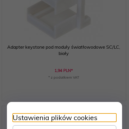
Adapter keystone pod moduły światłowodowe SC/LC,
biały
1,
94
PLN*
* z podatkiem VAT
Ustawienia plików cookies