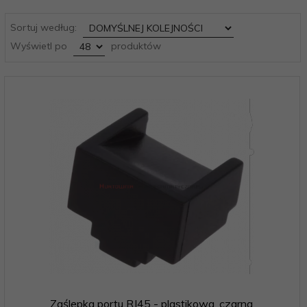
sort
Sortuj według:
pop
Wyświetl po
produktów
Zaślepka portu RJ45 - plastikowa, czarna