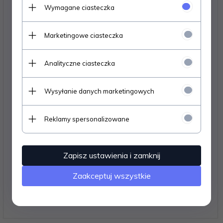
Wymagane ciasteczka
Marketingowe ciasteczka
Analityczne ciasteczka
Wysyłanie danych marketingowych
Reklamy spersonalizowane
Moduł keystone HDMI (przelotowy), biały
Zapisz ustawienia i zamknij
15,
50
PLN*
Zaakceptuj wszystkie
* z podatkiem VAT