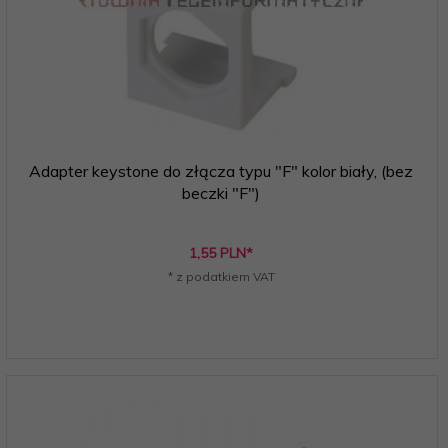
Adapter keystone do złącza typu "F" kolor biały, (bez
beczki "F")
1,
55
PLN*
* z podatkiem VAT