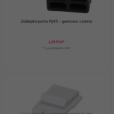
Zaślepka portu RJ45 - gumowa, czarna
1,
29
PLN*
* z podatkiem VAT