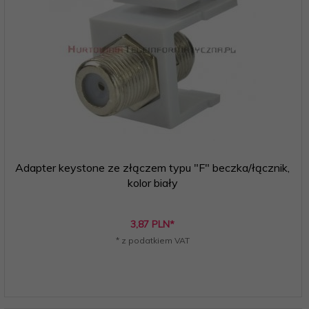
Adapter keystone ze złączem typu "F" beczka/łącznik,
kolor biały
3,
87
PLN*
* z podatkiem VAT