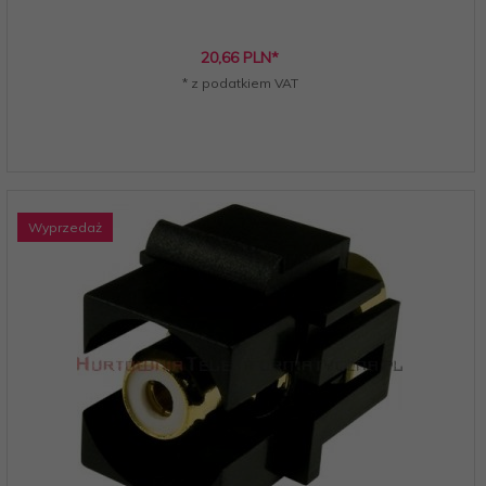
20,
66
PLN*
* z podatkiem VAT
Wyprzedaż