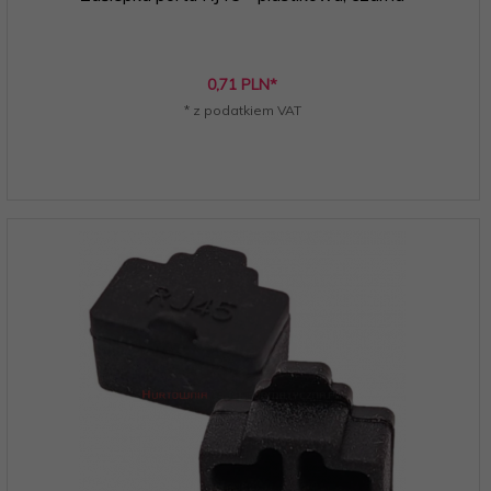
0,
71
PLN*
* z podatkiem VAT