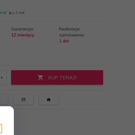
pny!
1 szt.
Gwarancja:
Realizacja
12 miesięcy
zamówienia:
1 dni
KUP TERAZ!