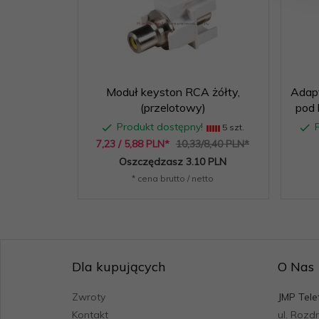
Moduł keyston RCA żółty,
Adap
(przelotowy)
pod 
Produkt dostępny!
5 szt.
7,
23
/ 5,88
PLN*
10,33/8,40 PLN*
Oszczędzasz 3.10 PLN
* cena brutto / netto
Dla kupujących
O Nas
Zwroty
JMP Tele
Kontakt
ul. Rozd