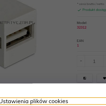
* cena brutto / netto
Produkt dostę
Model:
32312
EAN:
1
Ustawienia plików cookies