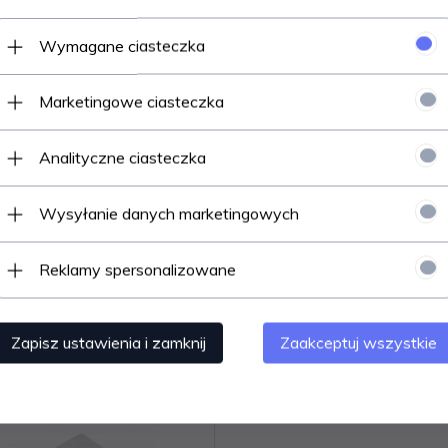
Wymagane ciasteczka
 gniazdo >> gniazdo. Pasuje do wszystkich adapterów i patch paneli mod
Marketingowe ciasteczka
Analityczne ciasteczka
rnymi i adapterami
Wysyłanie danych marketingowych
Reklamy spersonalizowane
Polecamy
Zapisz ustawienia i zamknij
Zaakceptuj wszystkie