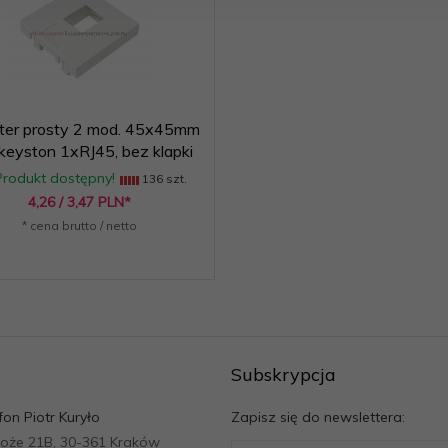
ter prosty 2 mod. 45x45mm
keyston 1xRJ45, bez klapki
Produkt dostępny!
136 szt.
4,
26
/ 3,47
PLN*
* cena brutto / netto
Subskrypcja
fon Piotr Kuryło
Zapisz się do newslettera:
roże 21B, 30-361 Kraków