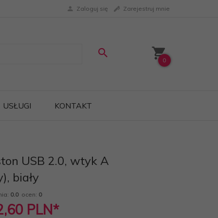
Zaloguj się
Zarejestruj mnie
0
USŁUGI
KONTAKT
ton USB 2.0, wtyk A
), biały
nia:
0.0
ocen:
0
2,60
PLN*