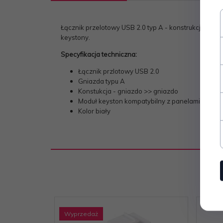
Łącznik przelotowy USB 2.0 typ A - konstrukcja typ
keystony.
Specyfikacja techniczna:
Łącznik przlotowy USB 2.0
Gniazda typu A
Konstukcja - gniazdo >> gniazdo
Moduł keyston kompatybilny z panelami modula
Kolor biały
Wyprzedaż