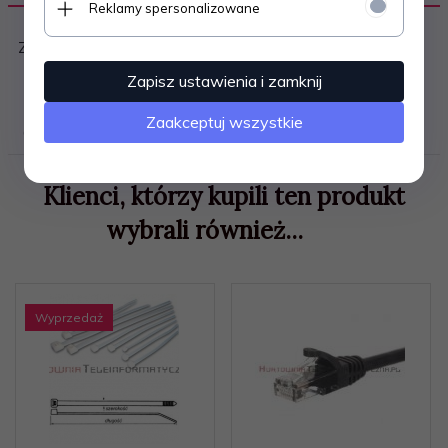
Reklamy spersonalizowane
Zaślepka do gniazdo RJ45
Zapisz ustawienia i zamknij
Zaakceptuj wszystkie
OPINIE KLIENTÓW
Klienci, którzy kupili ten produkt
wybrali również...
Wyprzedaż