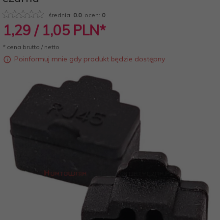
średnia:
0.0
ocen:
0
1,
29
/ 1,05
PLN*
* cena brutto / netto
Poinformuj mnie gdy produkt będzie dostępny