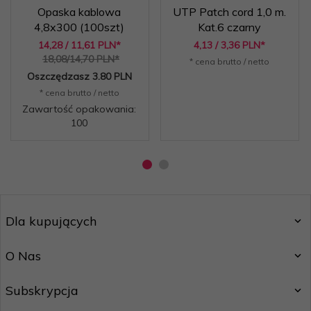
Opaska kablowa
UTP Patch cord 1,0 m.
4,8x300 (100szt)
Kat.6 czarny
14,
28
/ 11,61
PLN*
4,
13
/ 3,36
PLN*
18,08/14,70 PLN*
* cena brutto / netto
Oszczędzasz 3.80 PLN
* cena brutto / netto
Zawartość opakowania:
100
Dla kupujących
O Nas
Subskrypcja