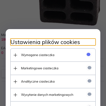
Model:
Gwarancja:
18815
12 miesięcy
Ustawienia plików cookies
EAN:
0
Wymagane ciasteczka
Marketingowe ciasteczka
Analityczne ciasteczka
Wysyłanie danych marketingowych
OPIS PRODUKTU