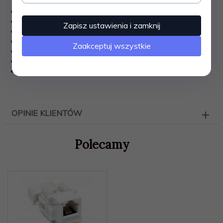
keyston telefoniczny RJ11/RJ12 6-pin
kategorii 3 ,
Zapisz ustawienia i zamknij
nieekranowany,
ilość styków: 6,
Zaakceptuj wszystkie
typ mocowania: „keystone”,
tył: terminal LSA,
obudowa: z tworzywa,
OPINIE KLIENTÓW
Polecamy