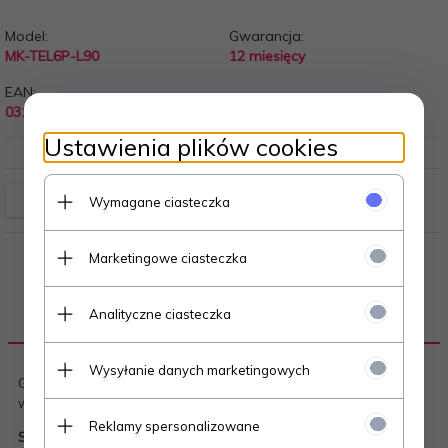
Model:
Gwarancja:
MK-TEL6P-L90
12 miesięcy
EAN:
0311220
Ustawienia plików cookies
Wymagane ciasteczka
Marketingowe ciasteczka
Analityczne ciasteczka
OPIS PRODUKTU
Wysyłanie danych marketingowych
Gniazdo typu keystone RJ11 4-pin kategorii 3. Gniazdo
wyposażone w niezawodne złącza krawędziowe typu LSA.
Reklamy spersonalizowane
Specyfikacja techniczna: