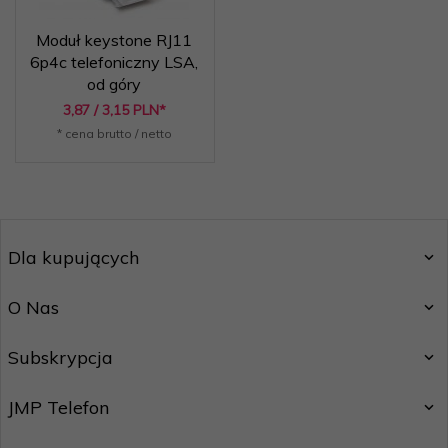
Moduł keystone RJ11
6p4c telefoniczny LSA,
od góry
3,
87
/ 3,15
PLN*
* cena brutto / netto
Dla kupujących
O Nas
Subskrypcja
JMP Telefon