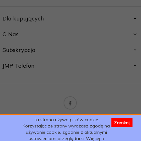
Dla kupujących
O Nas
Subskrypcja
JMP Telefon
sklep@jmptelefon.com
Ta strona używa plików cookie.
Zamknij
Informacja o cookies
|
oprogramowanie sklepu internetowego
Korzystając ze strony wyrażasz zgodę na
używanie cookie, zgodnie z aktualnymi
ustawieniami przeglądarki. Więcej o