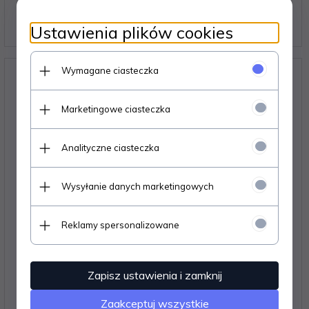
15,
50
PLN*
* z podatkiem VAT
Ustawienia plików cookies
Wymagane ciasteczka
Marketingowe ciasteczka
Analityczne ciasteczka
Wysyłanie danych marketingowych
Reklamy spersonalizowane
Kabel mini DisplayPort (M) - DisplayPort (M) 1,8m
Zapisz ustawienia i zamknij
16,
79
PLN*
Zaakceptuj wszystkie
* z podatkiem VAT