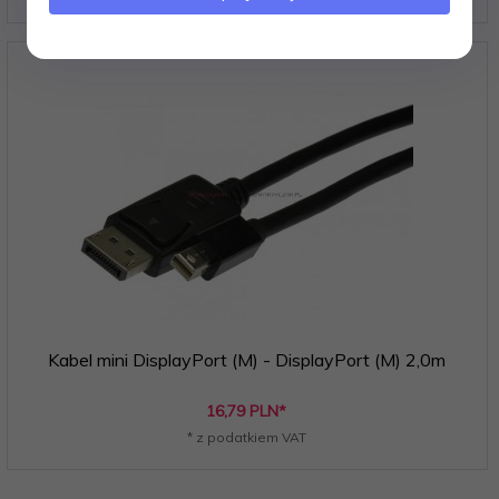
Kabel mini DisplayPort (M) - DisplayPort (M) 2,0m
16,
79
PLN*
* z podatkiem VAT