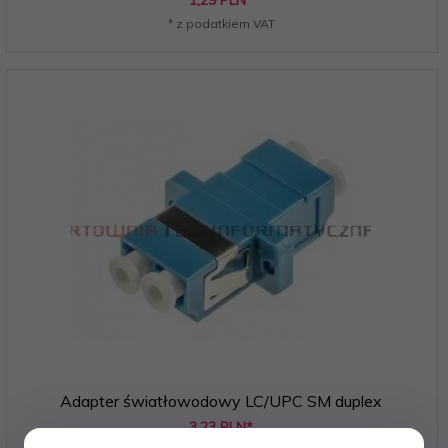
* z podatkiem VAT
Adapter światłowodowy LC/UPC SM duplex
3,
23
PLN*