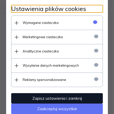
* z podatkiem VAT
Ustawienia plików cookies
Wymagane ciasteczka
Marketingowe ciasteczka
Analityczne ciasteczka
Wysyłanie danych marketingowych
Reklamy spersonalizowane
Adapter światłowodowy SC/APC SM duplex
Zapisz ustawienia i zamknij
3,
23
PLN*
Zaakceptuj wszystkie
* z podatkiem VAT