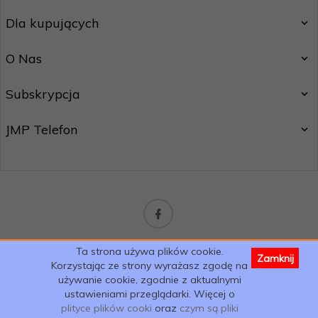
Dla kupujących
O Nas
Subskrypcja
JMP Telefon
sklep@jmptelefon.com
Ta strona używa plików cookie.
Zamknij
Informacja o cookies
|
oprogramowanie sklepu internetowego
Korzystając ze strony wyrażasz zgodę na
używanie cookie, zgodnie z aktualnymi
ustawieniami przeglądarki. Więcej o
plityce plików cooki
oraz
czym są pliki