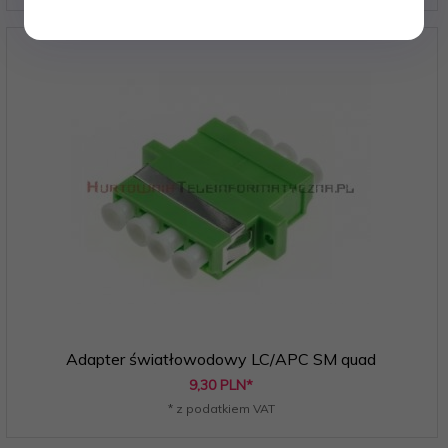
Adapter światłowodowy LC/APC SM quad
9,
30
PLN*
* z podatkiem VAT