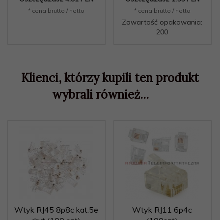
* cena brutto / netto
* cena brutto / netto
Zawartość opakowania:
200
Klienci, którzy kupili ten produkt
wybrali również...
Wtyk RJ45 8p8c kat.5e
Wtyk RJ11 6p4c