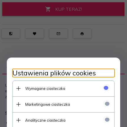
KUP TERAZ!
OPIS PRODUKTU
Ustawienia plików cookies
Uchwyty kablowe z gwoździem typu FLOP, przeznaczone są do
Wymagane ciasteczka
mocowania przewodów lub poszczególnych żył kabla do podłoża
za pomocą gwoździa.
Marketingowe ciasteczka
Specyfikacja techniczna:
Analityczne ciasteczka
uchwyt plastikowy z gwoździem