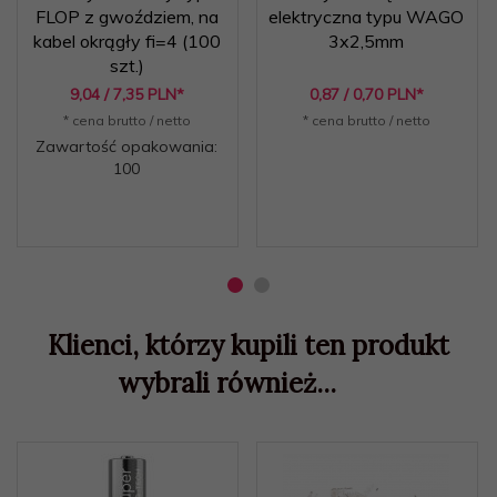
FLOP z gwoździem, na
elektryczna typu WAGO
kabel okrągły fi=4 (100
3x2,5mm
szt.)
9,
04
/ 7,35
PLN*
0,
87
/ 0,70
PLN*
* cena brutto / netto
* cena brutto / netto
Zawartość opakowania:
100
Klienci, którzy kupili ten produkt
wybrali również...