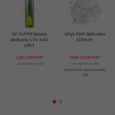
GP SUPER Bateria
Wtyk RJ45 8p8c linka
alkaliczna 1,5V AAA
(100szt)
LR03
1,
29
/ 1,05
PLN*
25,
83
/ 21,00
PLN*
* cena brutto / netto
* cena brutto / netto
Zawartość opakowania:
100