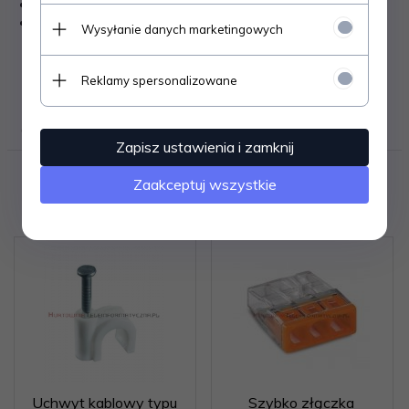
max średnica kabla - fi=5 [mm]
kolor - biały
Wysyłanie danych marketingowych
Reklamy spersonalizowane
OPINIE KLIENTÓW
Zapisz ustawienia i zamknij
Polecamy
Zaakceptuj wszystkie
Uchwyt kablowy typu
Szybko złączka