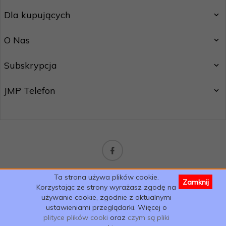
Dla kupujących
O Nas
Subskrypcja
JMP Telefon
sklep@jmptelefon.com
Ta strona używa plików cookie.
Zamknij
Informacja o cookies
|
oprogramowanie sklepu internetowego
Korzystając ze strony wyrażasz zgodę na
używanie cookie, zgodnie z aktualnymi
ustawieniami przeglądarki. Więcej o
plityce plików cooki
oraz
czym są pliki