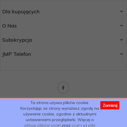
Dla kupujących
O Nas
Subskrypcja
JMP Telefon
sklep@jmptelefon.com
Ta strona używa plików cookie.
Zamknij
Informacja o cookies
|
oprogramowanie sklepu internetowego
Korzystając ze strony wyrażasz zgodę na
używanie cookie, zgodnie z aktualnymi
ustawieniami przeglądarki. Więcej o
plityce plików cooki
oraz
czym są pliki