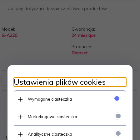
Zasoby dotyczące bezpieczeństwa i produktów
Model:
Gwarancja:
G-A220
24 miesiące
Producent:
Gigaset
Ustawienia plików cookies
Wymagane ciasteczka
Marketingowe ciasteczka
OPIS PRODUKTU
Analityczne ciasteczka
Właściwości: