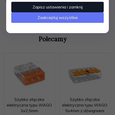
trwale bezpieczne połączenie.
Zapisz ustawienia i zamknij
Zaakceptuj wszystkie
OPINIE KLIENTÓW
Polecamy
Szybko złączka
Szybko złączka
elektryczna typu WAGO
elektryczna typu WAGO
3x2,5mm
5x4mm z dźwigniami