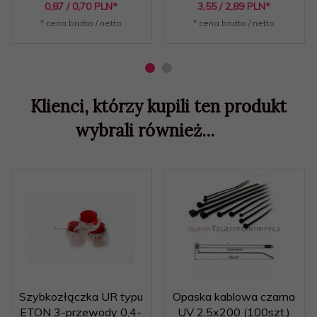
0,
87
/ 0,70
PLN*
3,
55
/ 2,89
PLN*
* cena brutto / netto
* cena brutto / netto
Klienci, którzy kupili ten produkt
wybrali również...
Szybkozłączka UR typu
Opaska kablowa czarna
ETON 3-przewody 0,4-
UV 2,5x200 (100szt.)