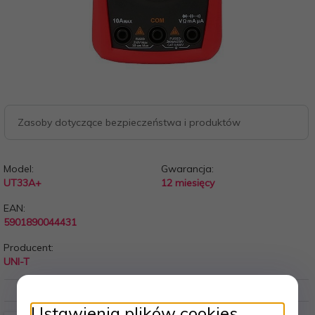
Zasoby dotyczące bezpieczeństwa i produktów
Model:
Gwarancja:
UT33A+
12 miesięcy
EAN:
5901890044431
Producent:
UNI-T
Ustawienia plików cookies