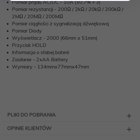
Pomiar prądu AC/DC - 10A (±0.7%＋3)
Pomiar rezystancji - 200Ω / 2kΩ / 20kΩ / 200kΩ /
2MΩ / 20MΩ / 200MΩ
Pomiar ciągłości z sygnalizacją dźwiękową
Pomiar Diody
Wyświetlacz - 2000 (66mm x 51mm)
Przycisk HOLD
Informacja o słabej baterii
Zasilanie - 2xAA Battery
Wymiary - 134mmx77mmx47mm
PLIKI DO POBRANIA
OPINIE KLIENTÓW