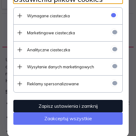
Wymagane ciasteczka
Marketingowe ciasteczka
OPIS PRODUKTU
Analityczne ciasteczka
Uniwersalny miernik elektryczny (multimetr cyfrowy)
oferujący podstawowe funkcje pomiarowe. Zaletą
Wysyłanie danych marketingowych
miernika są małe wymiary, czytelny wyświetlacz funkcja
HOLD oraz automatyczny zakres.
Reklamy spersonalizowane
Specyfikacja techniczna:
Automatyczny wybór zakresu pomiarowego (nie mylić
Zapisz ustawienia i zamknij
z auto wyborem wartości pomiarowych)
Pomiar napięcia stałego DC - 200mV / 2V / 20V /
Zaakceptuj wszystkie
200V / 600V (±0.5%＋2)
Pomiar napięcia zmiennego AC - 600V (±0.7%＋3)