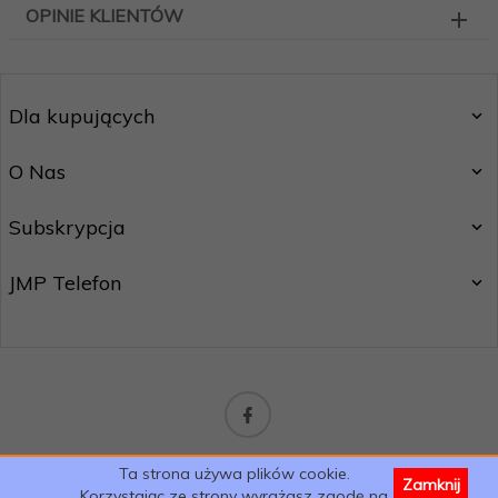
OPINIE KLIENTÓW
Dla kupujących
O Nas
Subskrypcja
JMP Telefon
sklep@jmptelefon.com
Ta strona używa plików cookie.
Zamknij
Informacja o cookies
|
oprogramowanie sklepu internetowego
Korzystając ze strony wyrażasz zgodę na