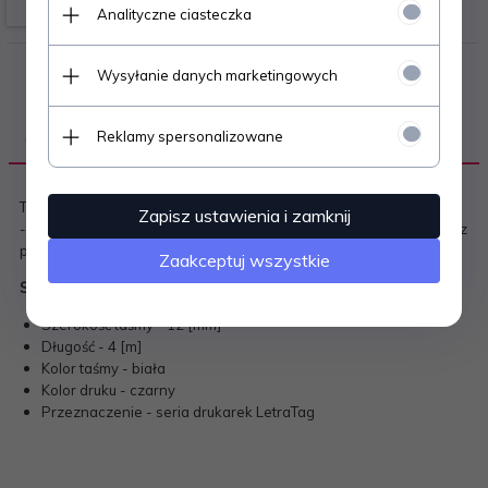
Analityczne ciasteczka
Wysyłanie danych marketingowych
Reklamy spersonalizowane
OPIS PRODUKTU
Taśmy Dymo typu LetraTag przeznaczone są do użytku domowego
Zapisz ustawienia i zamknij
- dedykowane do drukarek z serii LetraTag. Taśma wykonana jest z
poliestru i jest
odporna na rozdarcie.
Zaakceptuj wszystkie
Specyfikacja techniczna:
Szerokość taśmy - 12 [mm]
Długość - 4 [m]
Kolor taśmy - biała
Kolor druku - czarny
Przeznaczenie - seria drukarek LetraTag