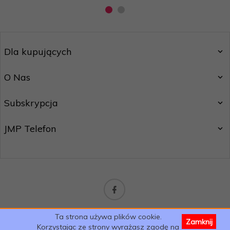
Dla kupujących
O Nas
Subskrypcja
JMP Telefon
sklep@jmptelefon.com
Ta strona używa plików cookie.
Zamknij
Informacja o cookies
|
oprogramowanie sklepu internetowego
Korzystając ze strony wyrażasz zgodę na