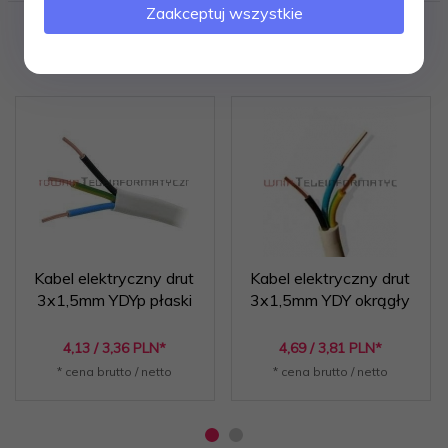
Zaakceptuj wszystkie
Polecamy
Kabel elektryczny drut
Kabel elektryczny drut
3x1,5mm YDYp płaski
3x1,5mm YDY okrągły
4,
13
/ 3,36
PLN*
4,
69
/ 3,81
PLN*
* cena brutto / netto
* cena brutto / netto