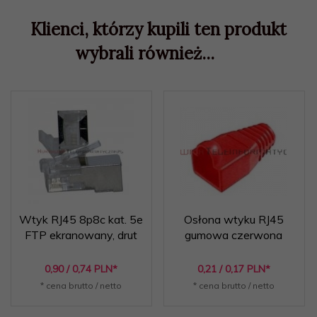
Klienci, którzy kupili ten produkt
wybrali również...
Wtyk RJ45 8p8c kat. 5e
Osłona wtyku RJ45
FTP ekranowany, drut
gumowa czerwona
0,
90
/ 0,74
PLN*
0,
21
/ 0,17
PLN*
* cena brutto / netto
* cena brutto / netto