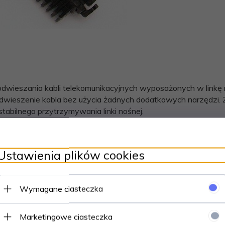
ieszania kabli telekomunikacyjnych wyposażonych w linkę n
dwieszenie kabla bez użycia żadnych dodatkowych narzędzi.
abilnego przytrzymywania linki nośnej.
Ustawienia plików cookies
ch z linką nośną (np. Xztkmxpwn)
Wymagane ciasteczka
Marketingowe ciasteczka