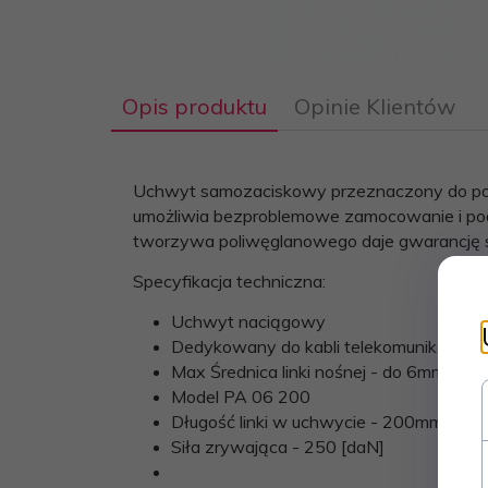
Opis produktu
Opinie Klientów
Uchwyt samozaciskowy przeznaczony do podw
umożliwia bezproblemowe zamocowanie i po
tworzywa poliwęglanowego daje gwarancję st
Specyfikacja techniczna:
Uchwyt naciągowy
Dedykowany do kabli telekomunikacyjny
Max Średnica linki nośnej - do 6mm
Model PA 06 200
Długość linki w uchwycie - 200mm
Siła zrywająca - 250 [daN]