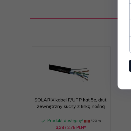
SOLARIX kabel F/UTP kat.5e, drut,
zewnętrzny suchy z linką nośną
Produkt dostępny!
320 m
3,
38
/ 2,75
PLN*