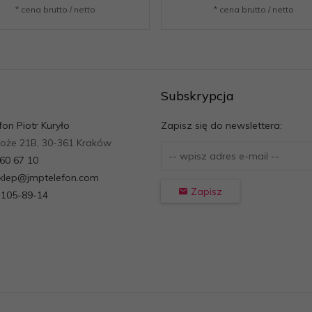
* cena brutto / netto
* cena brutto / netto
Subskrypcja
fon Piotr Kuryło
Zapisz się do newslettera:
roże 21B, 30-361 Kraków
260 67 10
sklep@jmptelefon.com
Zapisz
-105-89-14