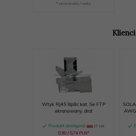
* cena brutto / netto
Klienci
Wtyk RJ45 8p8c kat. 5e FTP
SOLAR
ekranowany, drut
AWG2
Produkt dostępny!
27 szt.
0,
90
/ 0,74
PLN*