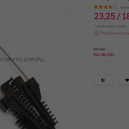
śred
23,
25
/ 1
* cena brutto / netto
Poinformuj mn
Model:
PA-06-200