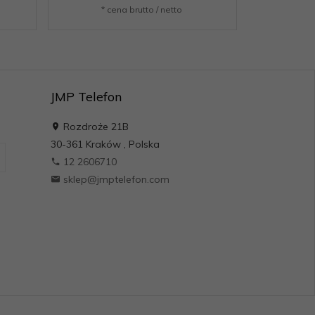
* cena brutto / netto
JMP Telefon
Rozdroże 21B
30-361
Kraków
,
Polska
12 2606710
sklep@jmptelefon.com