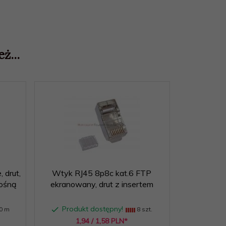
ż...
 drut,
Wtyk RJ45 8p8c kat.6 FTP
nośną
ekranowany, drut z insertem
Produkt dostępny!
0 m
8 szt.
1,
94
/ 1,58
PLN*