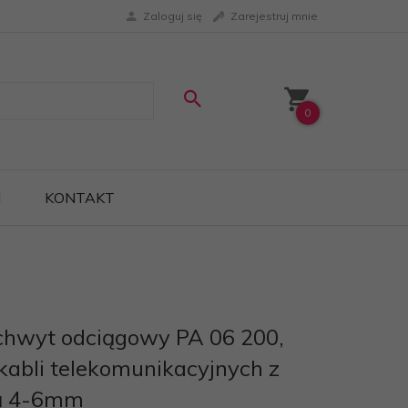
Zaloguj się
Zarejestruj mnie
0
I
KONTAKT
hwyt odciągowy PA 06 200,
 kabli telekomunikacyjnych z
ną 4-6mm