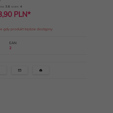
nia:
3.8
ocen:
4
8,90
PLN*
ie gdy produkt będzie dostępny
EAN:
2