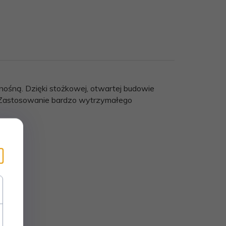
ośną. Dzięki stożkowej, otwartej budowie
 Zastosowanie bardzo wytrzymałego