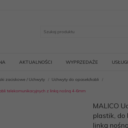
NA
AKTUALNOŚCI
WYPRZEDAŻE
USŁUG
ki zaciskowe / Uchwyty
Uchwyty do opasek/kabli
abli telekomunikacyjnych z linką nośną 4-6mm
MALICO Uc
plastik, do
linką noś