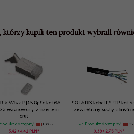
, którzy kupili ten produkt wybrali równie
IX Wtyk RJ45 8p8c kat.6A
SOLARIX kabel F/UTP kat.5e,
3 ekranowany, z insertem,
zewnętrzny suchy z linką 
drut
Produkt dostępny!
Produkt dostępny!
169 szt.
32
5,
42
/ 4,41
PLN*
3,
38
/ 2,75
PLN*