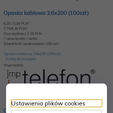
Opaska kablowa 3,6x200 (100szt)
6,
20
/ 5,04
PLN*
7,75/6,30 PLN*
Oszczędzasz 1.55 PLN
* cena brutto / netto
Zawartość opakowania: 100 szt.
Opaska kablowa 3,6x200 (100szt)
Dodaj do koszyka
Wyprzedaż
Ustawienia plików cookies
Opaska kablowa 2,5x200 (100szt)