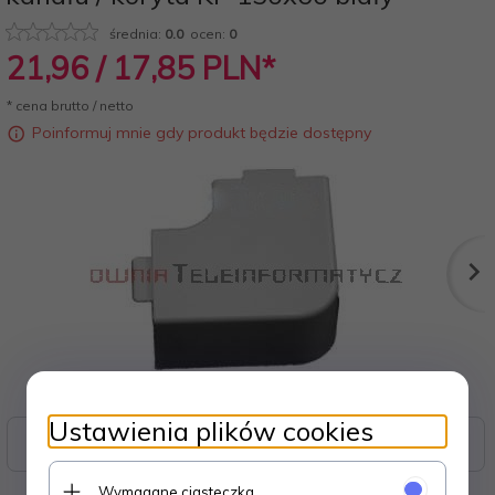
średnia:
0.0
ocen:
0
21,
96
/ 17,85
PLN*
* cena brutto / netto
Poinformuj mnie gdy produkt będzie dostępny
Ustawienia plików cookies
Zasoby dotyczące bezpieczeństwa i produktów
Wymagane ciasteczka