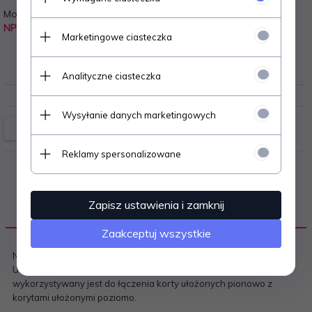
Model:
EAN:
NP 150X60 BI
0080121
Marketingowe ciasteczka
Producent:
EMITER
Analityczne ciasteczka
Wysyłanie danych marketingowych
Reklamy spersonalizowane
Zapisz ustawienia i zamknij
OPIS PRODUKTU
Zaakceptuj wszystkie
Narożnik płaski (kąt prosty) do kanału instalacyjnego KP 150x60.
Ułatwia montaż kanałów kablowych na ścianie - narożnik
wykorzystywany jest do łączenia korty ułożonych pionowo z
korytami ułożonymi poziomo.