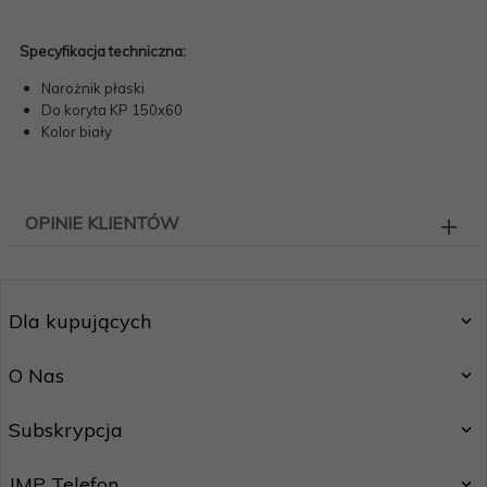
Specyfikacja techniczna:
Narożnik płaski
Do koryta KP 150x60
Kolor biały
OPINIE KLIENTÓW
Dla kupujących
O Nas
Subskrypcja
JMP Telefon