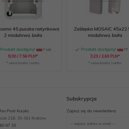
osmo 45 puszka natynkowa
Zaślepka MOSAIC 45x22.5
2 modułowa, biała
modułowa, biała
Produkt dostępny!
Produkt dostępny!
7 szt.
77 
9,
30
/ 7,56
PLN*
3,
23
/ 2,63
PLN*
* cena brutto / netto
* cena brutto / netto
Subskrypcja
fon Piotr Kuryło
Zapisz się do newslettera:
roże 21B, 30-361 Kraków
260 67 10