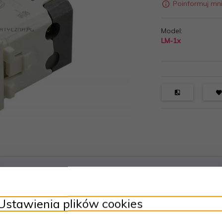
Poinformuj mn
Model:
LM-1x
22,5x45, wykonany z tworzywa w kolorze białym.
Ustawienia plików cookies