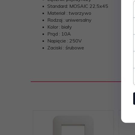
Standard: MOSAIC 22,5x45
Materiał : tworzywo
Rodzaj : uniwersalny
Kolor : biały
Prąd : 10A
Napięcie : 250V
Zaciski : śrubowe