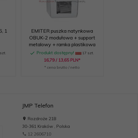
, 1
EMITER puszka natynkowa
OBUK-2 modułowa + support
metalowy + ramka plastikowa
Produkt dostępny!
szt.
17 szt.
16,
79
/ 13,65
PLN*
* cena brutto / netto
JMP Telefon
Rozdroże 21B
30-361
Kraków
,
Polska
12 2606710