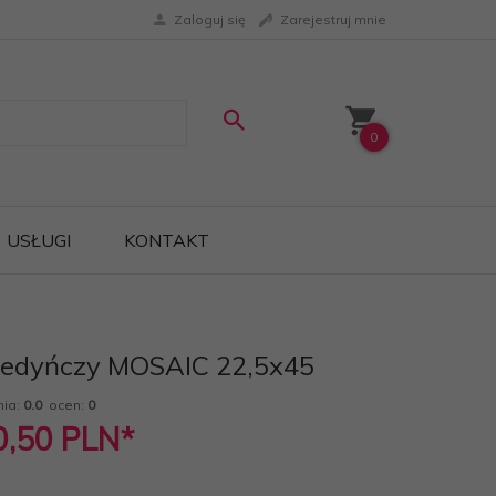
Zaloguj się
Zarejestruj mnie
0
USŁUGI
KONTAKT
ojedyńczy MOSAIC 22,5x45
nia:
0.0
ocen:
0
0,50
PLN*