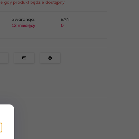
ie gdy produkt będzie dostępny
Gwarancja:
EAN:
12 miesięcy
0