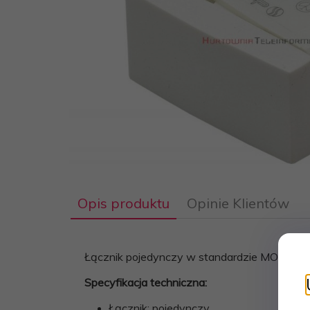
Opis produktu
Opinie Klientów
Łącznik pojedynczy w standardzie MOSAIC 
Specyfikacja techniczna:
Łącznik: pojedynczy