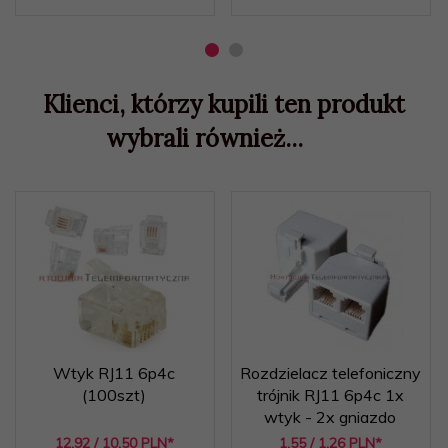
Klienci, którzy kupili ten produkt
wybrali również...
Wtyk RJ11 6p4c
Rozdzielacz telefoniczny
(100szt)
trójnik RJ11 6p4c 1x
wtyk - 2x gniazdo
12,
92
/ 10,50
PLN*
1,
55
/ 1,26
PLN*