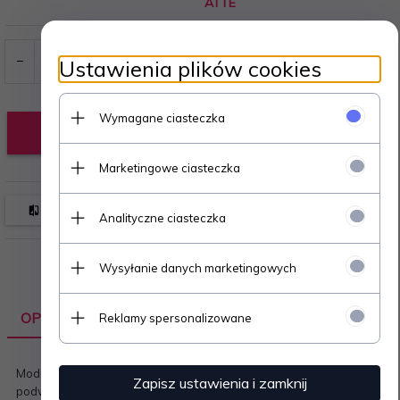
ATTE
Ustawienia plików cookies
Wymagane ciasteczka
KUP TERAZ!
Marketingowe ciasteczka
Analityczne ciasteczka
Wysyłanie danych marketingowych
OPIS PRODUKTU
Reklamy spersonalizowane
Moduł ASUC10 jest wysokosprawną przetwornicą DC-DC
Zapisz ustawienia i zamknij
podwyższającą napięcie, przystosowaną do zasilania odległych