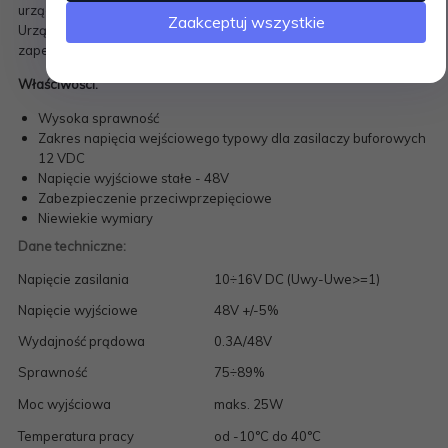
urządzeń elektronicznych poprzez standardową skrętkę parową.
Zaakceptuj wszystkie
Urządzenie współpracuje z typowym zasilaczem buforowym i
zapewnia bezprzerwowe
Właściwości:
Wysoka sprawność
Zakres napięcia wejściowego typowy dla zasilaczy buforowych
12 VDC
Napięcie wyjściowe stałe - 48V
Zabezpieczenie przeciwprzepięciowe
Niewiekie wymiary
Dane techniczne:
Napięcie zasilania
10÷16V DC (Uwy-Uwe>=1)
Napięcie wyjściowe
48V +/-5%
Wydajność prądowa
0.3A/48V
Sprawność
75÷89%
Moc wyjściowa
maks. 25W
Temperatura pracy
od -10°C do 40°C