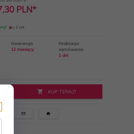
nia:
0.0
ocen:
0
7,30
PLN*
pny!
2 szt.
Gwarancja:
Realizacja
12 miesięcy
zamówienia:
1 dni
KUP TERAZ!