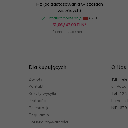
Hz (do zastosowania w szafach
wiszących)
Produkt dostępny!
6 szt.
51,
66
/ 42,00
PLN*
* cena brutto / netto
Dla kupujących
O Nas
Zwroty
JMP Tele
Kontakt
ul. Rozd
Koszty wysyłki
Tel.: 12 
Płatności
E-mail: 
Rejestracja
NIP: 679
Regulamin
Polityka prywatności