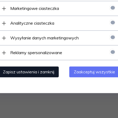
Marketingowe ciasteczka
Analityczne ciasteczka
u danej temperatury) do montażu na szynę DIN TH35. Zakres temperatur 
 RACK. Kolor czarny
Wysyłanie danych marketingowych
Reklamy spersonalizowane
Polecamy
Zapisz ustawienia i zamknij
Zaakceptuj wszystkie