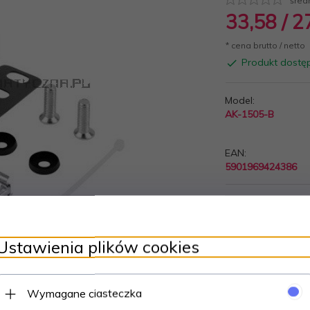
śred
33,
58
/ 2
* cena brutto / netto
Produkt dostę
Model:
AK-1505-B
EAN:
5901969424386
Ustawienia plików cookies
Wymagane ciasteczka