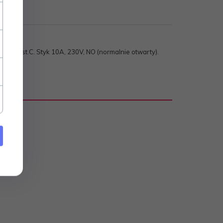
0-60 st.C. Styk 10A, 230V, NO (normalnie otwarty).