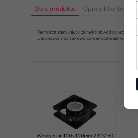
Opis produktu
Opinie Klientów
Termostat zamykający (zamyka obwód po przekroczeni
Dedykowany do sterowania wentylatorami w szafach
Wentylator 120x120mm 230V 50