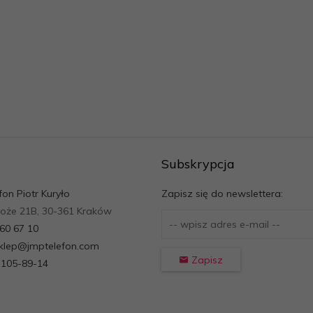
Subskrypcja
fon Piotr Kuryło
Zapisz się do newslettera:
roże 21B, 30-361 Kraków
260 67 10
sklep@jmptelefon.com
Zapisz
-105-89-14