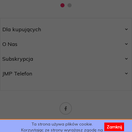
Dla kupujących
O Nas
Subskrypcja
JMP Telefon
sklep@jmptelefon.com
Ta strona używa plików cookie.
Zamknij
Informacja o cookies
|
oprogramowanie sklepu internetowego
Korzystając ze strony wyrażasz zgodę na