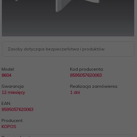
Zasoby dotyczące bezpieczeństwa i produktów
Model:
Kod producenta:
8604
8595057620063
Gwarancja:
Realizacja zamówienia:
12 miesięcy
1 dni
EAN:
8595057620063
Producent:
KOPOS