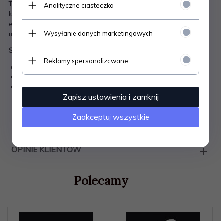
Trójnik do koryta instalacyjnego LHD32x15
. Ułatwia montaż
Analityczne ciasteczka
kanałów kablowych na ścianie - trójnik wykorzystywany do
estetycznego połaczenia korta ułożonego pionowo z korytem
Wysyłanie danych marketingowych
ułożonym poziomo.
Specyfikacja techniczna:
Reklamy spersonalizowane
Trójnik do koryta LHD32x15
Materiał - tworzywo PCV
Kolor - biały
Zapisz ustawienia i zamknij
Zaakceptuj wszystkie
PLIKI DO POBRANIA
OPINIE KLIENTÓW
Polecamy