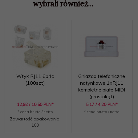
wybrali również...
Wtyk RJ11 6p4c
Gniazdo telefoniczne
(100szt)
natynkowe 1xRJ11
kompletne białe MIDI
(prostokąt)
12,
92
/ 10,50
PLN*
5,
17
/ 4,20
PLN*
* cena brutto / netto
* cena brutto / netto
Zawartość opakowania:
100