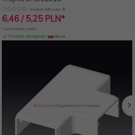
średnia:
0.0
ocen:
0
6,
46
/ 5,25
PLN*
* cena brutto / netto
Produkt dostępny!
40 szt.