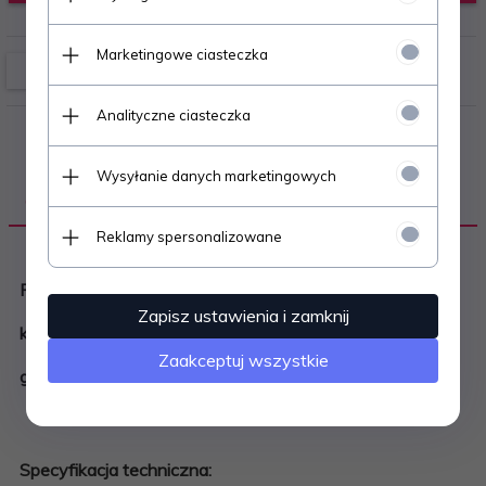
Marketingowe ciasteczka
Analityczne ciasteczka
Wysyłanie danych marketingowych
OPIS PRODUKTU
Reklamy spersonalizowane
Puszka instalacyjna podtynkowa do płyt giposowo-
Zapisz ustawienia i zamknij
kartonowych fi:60mm (68x61mm) IP30 z wkrętami,
Zaakceptuj wszystkie
głęboka PAWBOL
Specyfikacja techniczna: