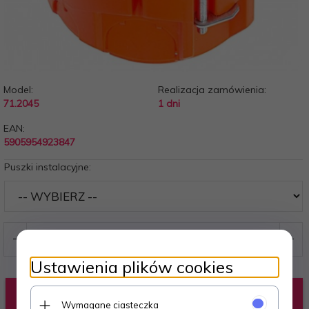
Model:
Realizacja zamówienia:
71.2045
1 dni
EAN:
5905954923847
Puszki instalacyjne:
Ustawienia plików cookies
KUP TERAZ!
Wymagane ciasteczka